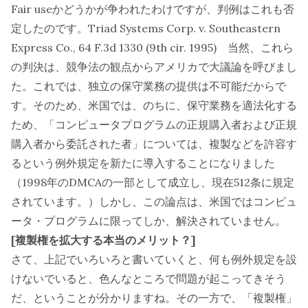
Fair useかどうかが争われたわけですが、判例はこれも否
定したのです。Triad Systems Corp. v. Southeastern
Express Co., 64 F.3d 1330 (9th cir. 1995) 当然、これら
の判決は、競争法の観点からアメリカで大議論を呼びまし
た。これでは、独立の保守業務の提供は不可能だからで
す。そのため、米国では、のちに、保守業務を適法化する
ため、「コンピュータプログラムの正規購入者および正規
購入者から委託された者」については、複製などを許容す
るという例外規定を新たに導入することになりました
（1998年のDMCAの一部として成立し、現在512条に規定
されています。）しかし、この論点は、米国ではコンピュ
ータ・プログラムに限ってしか、解決されていません。
[複製権を拡大する本当のメリット？]
さて、上記でいろいろと書いていくと、何も例外規定を設
けないでいると、色んなところで問題が起こってきそう
だ、ということが分かりますね。その一方で、「複製権」