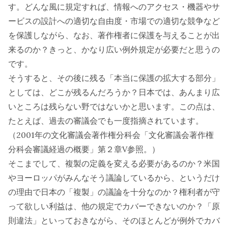
す。どんな風に規定すれば、情報へのアクセス・機器やサ
ービスの設計への適切な自由度・市場での適切な競争など
を保護しながら、なお、著作権者に保護を与えることが出
来るのか？きっと、かなり広い例外規定が必要だと思うの
です。
そうすると、その後に残る「本当に保護の拡大する部分」
としては、どこが残るんだろうか？日本では、あんまり広
いところは残らない野ではないかと思います。この点は、
たとえば、過去の審議会でも一度指摘されています。
（2001年の
文化審議会著作権分科会「文化審議会著作権
分科会審議経過の概要」第２章V
参照。）
そこまでして、複製の定義を変える必要があるのか？米国
やヨーロッパがみんなそう議論しているから、というだけ
の理由で日本の「複製」の議論を十分なのか？権利者が守
って欲しい利益は、他の規定でカバーできないのか？「原
則違法」といっておきながら、そのほとんどが例外でカバ