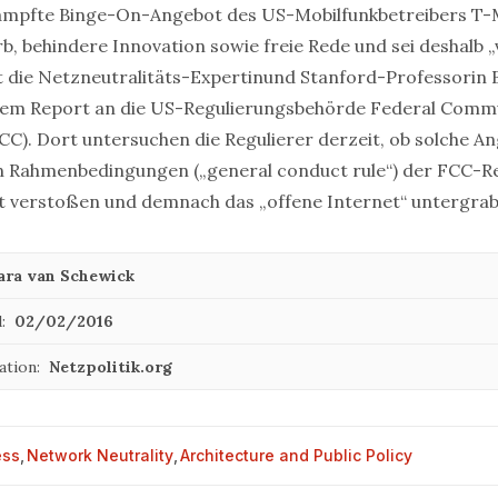
ämpfte Binge-On-Angebot
des US-Mobilfunkbetreibers T-M
, behindere Innovation sowie freie Rede und sei deshalb „
t die
Netzneutralitäts-Expertin
und Stanford-Professorin
nem Report
an die US-Regulierungsbehörde Federal Comm
C). Dort untersuchen die Regulierer derzeit, ob solche A
en Rahmenbedingungen („
general conduct rule
“) der FCC-R
t verstoßen und demnach das „offene Internet“ untergra
ara van Schewick
:
02/02/2016
ation:
Netzpolitik.org
ess
,
Network Neutrality
,
Architecture and Public Policy