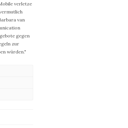
obile verletze
vermutlich
Barbara van
unication
ngebote gegen
egeln zur
ben würden."