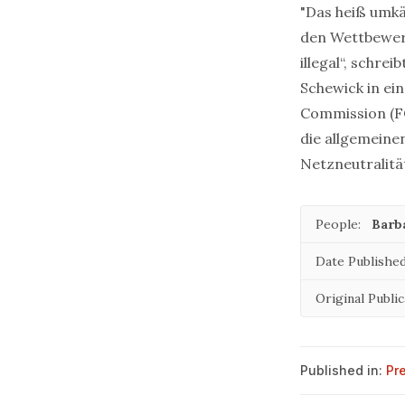
"Das
heiß umk
den Wettbewerb
illegal“, schreib
Schewick in ei
Commission (FC
die allgemein
Netzneutralitä
People:
Barb
Date Published
Original Public
Published in:
Pr