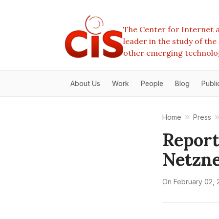
The Center for Internet a
leader in the study of th
other emerging technolo
About Us
Work
People
Blog
Publi
Home
Press
Report
Netzne
On
February 02, 