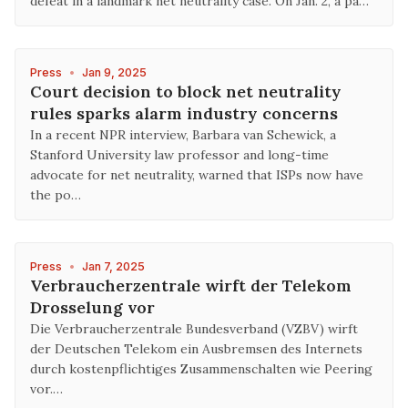
defeat in a landmark net neutrality case. On Jan. 2, a pa…
Press
•
Jan 9, 2025
Court decision to block net neutrality
rules sparks alarm industry concerns
In a recent NPR interview, Barbara van Schewick, a
Stanford University law professor and long-time
advocate for net neutrality, warned that ISPs now have
the po…
Press
•
Jan 7, 2025
Verbraucherzentrale wirft der Telekom
Drosselung vor
Die Verbraucherzentrale Bundesverband (VZBV) wirft
der Deutschen Telekom ein Ausbremsen des Internets
durch kostenpflichtiges Zusammenschalten wie Peering
vor.…