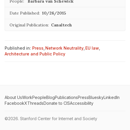
People:
Barbara van Schewick
Date Published:
10/26/2015
Original Publication:
Canaltech
Published in:
Press
,
Network Neutrality
,
EU law
,
Architecture and Public Policy
About Us
Work
People
Blog
Publications
Press
Bluesky
LinkedIn
Facebook
X
Threads
Donate to CIS
Accessibility
©2026.
Stanford Center for Internet and Society