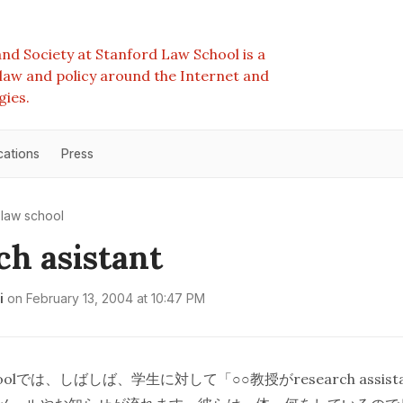
nd Society at Stanford Law School is a
e law and policy around the Internet and
gies.
cations
Press
law school
ch asistant
i
on
February 13, 2004 at 10:47 PM
hoolでは、しばしば、学生に対して「○○教授がresearch assis