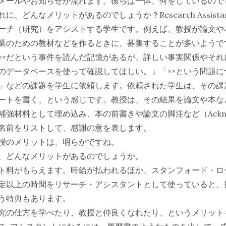
メールやお知らせが流れます。彼らは一体、何をしているので
に、どんなメリットがあるのでしょうか？Research Assist
ーチ（研究）をアシストする学生です。例えば、教授が論文や
業のための教材などを作るときに、募集することが多いようで
××だという事件を読んだ記憶があるが、詳しい事実関係やそれ
のデータベースを使って確認してほしい。」「××という問題に
」などの課題を学生に依頼します。依頼された学生は、その課
ートを書く、という感じです。教授は、その結果を論文や本な
強材料として埋め込み、本の前書きや論文の脚注など（Acknowl
名前をリストして、感謝の意を表します。
授のメリットは、明らかですね。
、どんなメリットがあるのでしょうか。
ト料がもらえます。時給が払われるほか、スタンフォード・ロ
定以上の時間をリサーチ・アシスタントとして使っていると、
う特典もあります。
究の仕方を学べたり、教授と仲良くなれたり、というメリット