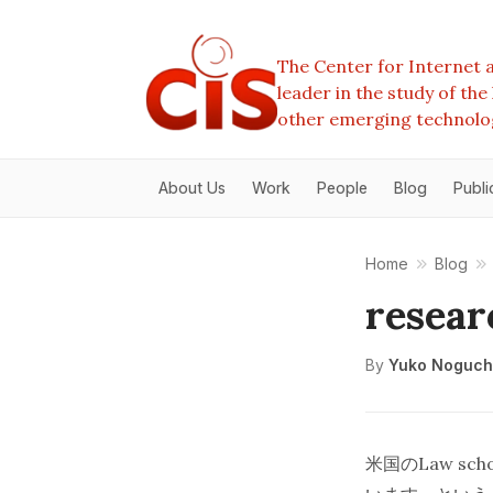
The Center for Internet a
leader in the study of th
other emerging technolo
About Us
Work
People
Blog
Publi
Home
Blog
resear
By
Yuko Noguch
米国のLaw sc