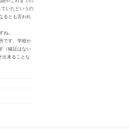
成績やこれまでの
していたというの
なるとも言われ
ますね。
所です。学校か
す（確証はない
そ出来ることな