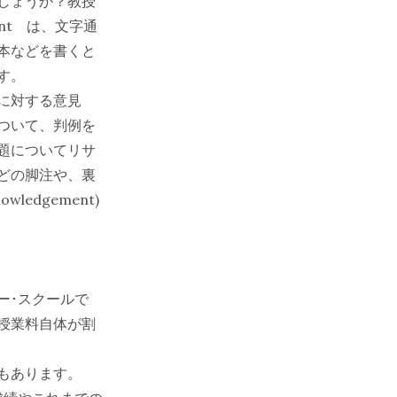
しょうか？教授
ant は、文字通
本などを書くと
す。
に対する意見
ついて、判例を
題についてリサ
どの脚注や、裏
edgement)
ー･スクールで
授業料自体が割
もあります。