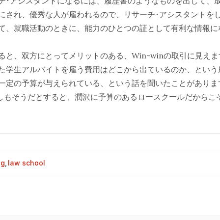
チ･アシスタントになるには、履歴書のようなものを出して、
にされ、優秀な人が雇われるので、リサーチ･アシスタントを
て、就職活動のときに、能力のひとつの証として有利な情報に
ると、双方にとってメリットのある、Win-winの取引に見え
た学生アルバイトを雇う費用はどこから出ているのか、という
一定の予算が与えられている、という話を聞いたことがありま
）もしもそうだとすると、潤沢に予算のあるロースクールだからこ
og
,
law school