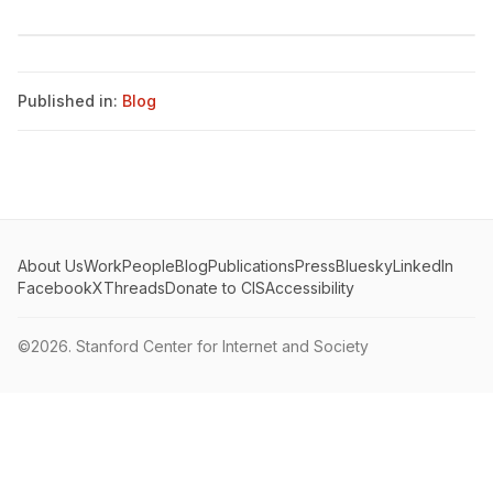
Published in:
Blog
About Us
Work
People
Blog
Publications
Press
Bluesky
LinkedIn
Facebook
X
Threads
Donate to CIS
Accessibility
©2026.
Stanford Center for Internet and Society